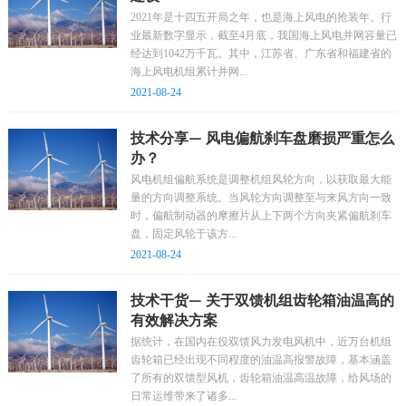
2021年是十四五开局之年，也是海上风电的抢装年。行
业最新数字显示，截至4月底，我国海上风电并网容量已
经达到1042万千瓦。其中，江苏省、广东省和福建省的
海上风电机组累计并网...
2021-08-24
技术分享— 风电偏航刹车盘磨损严重怎么
办？
风电机组偏航系统是调整机组风轮方向，以获取最大能
量的方向调整系统。当风轮方向调整至与来风方向一致
时，偏航制动器的摩擦片从上下两个方向夹紧偏航刹车
盘，固定风轮于该方...
2021-08-24
技术干货— 关于双馈机组齿轮箱油温高的
有效解决方案
据统计，在国内在役双馈风力发电风机中，近万台机组
齿轮箱已经出现不同程度的油温高报警故障，基本涵盖
了所有的双馈型风机，齿轮箱油温高温故障，给风场的
日常运维带来了诸多...