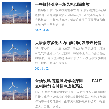
一根螺栓引发一场风机倒塌事故
一根螺栓引发一场风机倒塌事故 如何进行高效的风电螺
栓检测，避免事故重演？ 2020年7月，河北某风电场11
号风机发生一起倒塔事故，引发该事故的原因是该风电
机组的第一节与第二节...
2022-04-20
大唐蒙东多伦大西山向我司发来表扬信
2021年9月1日，大唐（蒙东）事业部发来表扬信，对我
司电气事业部工作人员赵斌、韩超等现场工作提出表扬
和感谢。 合信锐风维修小组在驻派ABB变流器技改项目
中，现场一直以不畏艰苦...
2021-11-02
合信锐风 智慧风场螺栓探测 —— PAUT-
3D相控阵实时超声成像系统
前言： 风电发电机组中最主要的固定连接方式就是螺栓
连接，成千上万螺栓的质量将直接影响风力发电机 组运
行的安全性及可靠性。由于风电螺栓规格种类多，数量
庞大。因此，选择...