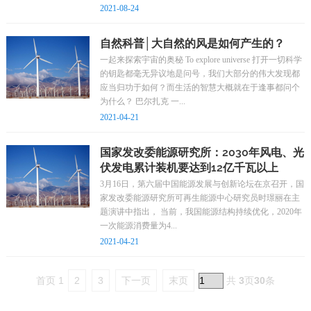
2021-08-24
自然科普│大自然的风是如何产生的？
一起来探索宇宙的奥秘 To explore universe 打开一切科学
的钥匙都毫无异议地是问号，我们大部分的伟大发现都
应当归功于如何？而生活的智慧大概就在于逢事都问个
为什么？ 巴尔扎克 一...
2021-04-21
国家发改委能源研究所：2030年风电、光
伏发电累计装机要达到12亿千瓦以上
3月16日，第六届中国能源发展与创新论坛在京召开，国
家发改委能源研究所可再生能源中心研究员时璟丽在主
题演讲中指出， 当前，我国能源结构持续优化，2020年
一次能源消费量为4...
2021-04-21
首页 1
2
3
下一页
末页
共
3
页
30
条